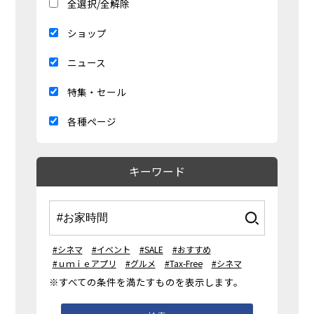
全選択/全解除
ショップ
ニュース
特集・セール
各種ページ
キーワード
#シネマ
#イベント
#SALE
#おすすめ
#ｕｍｉｅアプリ
#グルメ
#Tax-Free
#シネマ
※すべての条件を満たすものを表示します。