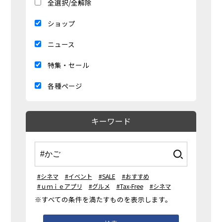
全選択/全解除
ショップ
ニュース
特集・セール
各種ページ
キーワード
#シネマ
#イベント
#SALE
#おすすめ
#ｕｍｉｅアプリ
#グルメ
#Tax-Free
#シネマ
※すべての条件を満たすものを表示します。