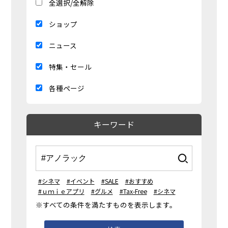
全選択/全解除
ショップ
ニュース
特集・セール
各種ページ
キーワード
#シネマ
#イベント
#SALE
#おすすめ
#ｕｍｉｅアプリ
#グルメ
#Tax-Free
#シネマ
※すべての条件を満たすものを表示します。