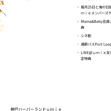
毎月25日と海の日限
ｍｉｅメンバーズ
Mama&Baby会
典
シネ割
連節バスPort Lo
LINE@ｕｍｉｅ友
定特典
神戸ハーバーランドｕｍｉｅ