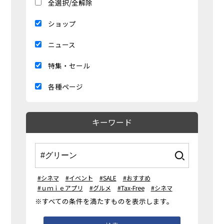
全選択/全解除
ショップ
ニュース
特集・セール
各種ページ
キーワード
#シネマ
#イベント
#SALE
#おすすめ
#ｕｍｉｅアプリ
#グルメ
#Tax-Free
#シネマ
※すべての条件を満たすものを表示します。