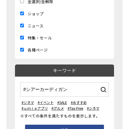
全選択/全解除
ショップ
ニュース
特集・セール
各種ページ
キーワード
#シネマ
#イベント
#SALE
#おすすめ
#ｕｍｉｅアプリ
#グルメ
#Tax-Free
#シネマ
※すべての条件を満たすものを表示します。