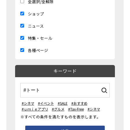
全選択/全解除
ショップ
ニュース
特集・セール
各種ページ
キーワード
#シネマ
#イベント
#SALE
#おすすめ
#ｕｍｉｅアプリ
#グルメ
#Tax-Free
#シネマ
※すべての条件を満たすものを表示します。