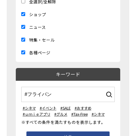
全選択/全解除
ショップ
ニュース
特集・セール
各種ページ
キーワード
#シネマ
#イベント
#SALE
#おすすめ
#ｕｍｉｅアプリ
#グルメ
#Tax-Free
#シネマ
※すべての条件を満たすものを表示します。