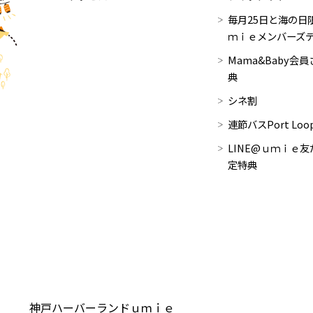
毎月25日と海の日限
ｍｉｅメンバーズ
Mama&Baby会
典
シネ割
連節バスPort Lo
LINE@ｕｍｉｅ友
定特典
神戸ハーバーランドｕｍｉｅ