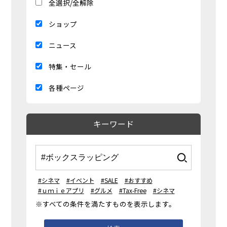
全選択/全解除
ショップ
ニュース
特集・セール
各種ページ
キーワード
#シネマ
#イベント
#SALE
#おすすめ
#ｕｍｉｅアプリ
#グルメ
#Tax-Free
#シネマ
※すべての条件を満たすものを表示します。