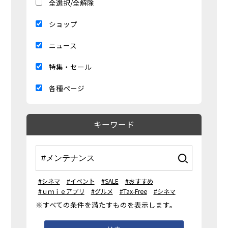
全選択/全解除
ショップ
ニュース
特集・セール
各種ページ
キーワード
#シネマ
#イベント
#SALE
#おすすめ
#ｕｍｉｅアプリ
#グルメ
#Tax-Free
#シネマ
※すべての条件を満たすものを表示します。