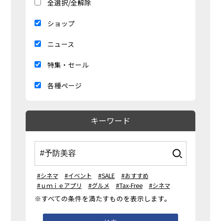
全選択/全解除
ショップ
ニュース
特集・セール
各種ページ
キーワード
#シネマ
#イベント
#SALE
#おすすめ
#ｕｍｉｅアプリ
#グルメ
#Tax-Free
#シネマ
※すべての条件を満たすものを表示します。