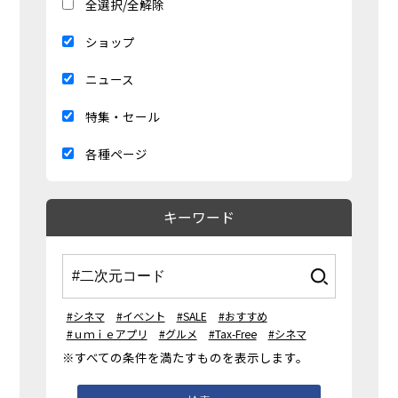
全選択/全解除
ショップ
ニュース
特集・セール
各種ページ
キーワード
#シネマ
#イベント
#SALE
#おすすめ
#ｕｍｉｅアプリ
#グルメ
#Tax-Free
#シネマ
※すべての条件を満たすものを表示します。