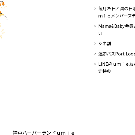
毎月25日と海の日限
ｍｉｅメンバーズ
Mama&Baby会
典
シネ割
連節バスPort Lo
LINE@ｕｍｉｅ友
定特典
神戸ハーバーランドｕｍｉｅ