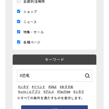
全選択/全解除
ショップ
ニュース
特集・セール
各種ページ
キーワード
#シネマ
#イベント
#SALE
#おすすめ
#ｕｍｉｅアプリ
#グルメ
#Tax-Free
#シネマ
※すべての条件を満たすものを表示します。