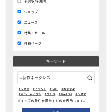
全選択/全解除
ショップ
ニュース
特集・セール
各種ページ
キーワード
#シネマ
#イベント
#SALE
#おすすめ
#ｕｍｉｅアプリ
#グルメ
#Tax-Free
#シネマ
※すべての条件を満たすものを表示します。