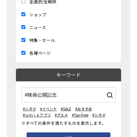
全選択/全解除
ショップ
ニュース
特集・セール
各種ページ
キーワード
#シネマ
#イベント
#SALE
#おすすめ
#ｕｍｉｅアプリ
#グルメ
#Tax-Free
#シネマ
※すべての条件を満たすものを表示します。