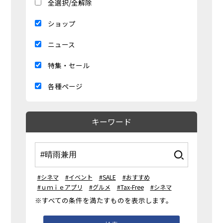
全選択/全解除
ショップ
ニュース
特集・セール
各種ページ
キーワード
#シネマ
#イベント
#SALE
#おすすめ
#ｕｍｉｅアプリ
#グルメ
#Tax-Free
#シネマ
※すべての条件を満たすものを表示します。