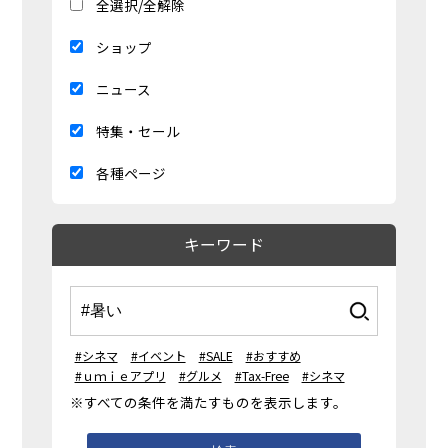
全選択/全解除
ショップ
ニュース
特集・セール
各種ページ
キーワード
#シネマ
#イベント
#SALE
#おすすめ
#ｕｍｉｅアプリ
#グルメ
#Tax-Free
#シネマ
※すべての条件を満たすものを表示します。