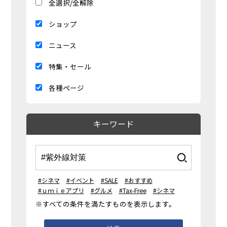
全選択/全解除
ショップ
ニュース
特集・セール
各種ページ
キーワード
#シネマ
#イベント
#SALE
#おすすめ
#ｕｍｉｅアプリ
#グルメ
#Tax-Free
#シネマ
※すべての条件を満たすものを表示します。