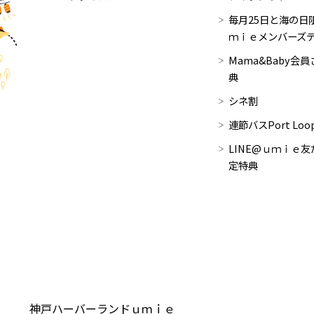
毎月25日と海の日限
ｍｉｅメンバーズ
Mama&Baby会
典
シネ割
連節バスPort Lo
LINE@ｕｍｉｅ友
定特典
神戸ハーバーランドｕｍｉｅ