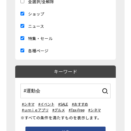
全選択/全解除
ショップ
ニュース
特集・セール
各種ページ
キーワード
#シネマ
#イベント
#SALE
#おすすめ
#ｕｍｉｅアプリ
#グルメ
#Tax-Free
#シネマ
※すべての条件を満たすものを表示します。