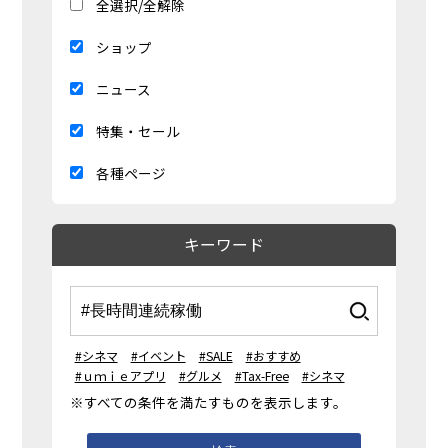
全選択/全解除
ショップ
ニュース
特集・セール
各種ページ
キーワード
#シネマ
#イベント
#SALE
#おすすめ
#ｕｍｉｅアプリ
#グルメ
#Tax-Free
#シネマ
※すべての条件を満たすものを表示します。