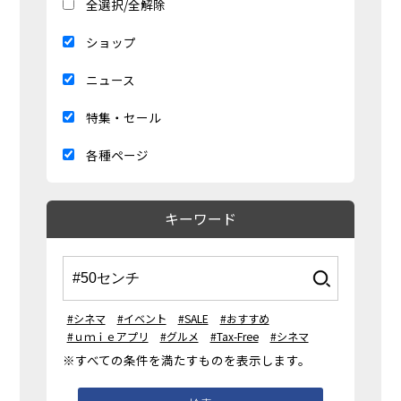
全選択/全解除
ショップ
ニュース
特集・セール
各種ページ
キーワード
#シネマ
#イベント
#SALE
#おすすめ
#ｕｍｉｅアプリ
#グルメ
#Tax-Free
#シネマ
※すべての条件を満たすものを表示します。