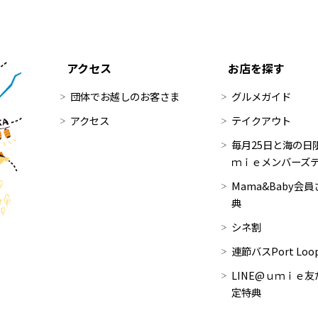
アクセス
お店を探す
団体でお越しのお客さま
グルメガイド
アクセス
テイクアウト
毎月25日と海の日限
ｍｉｅメンバーズ
Mama&Baby会
典
シネ割
連節バスPort Lo
LINE@ｕｍｉｅ友
定特典