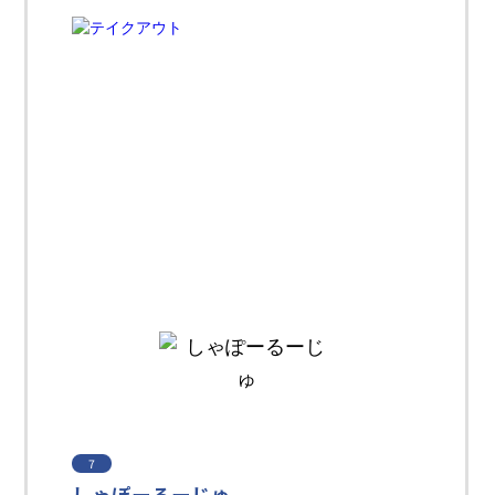
7
しゃぽーるーじゅ