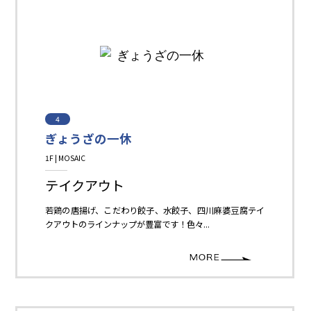
4
ぎょうざの一休
1F | MOSAIC
Restaurant＆Cafe＆Sweets
テイクアウト
若鶏の唐揚げ、こだわり餃子、水餃子、四川麻婆豆腐テイ
クアウトのラインナップが豊富です！色々...