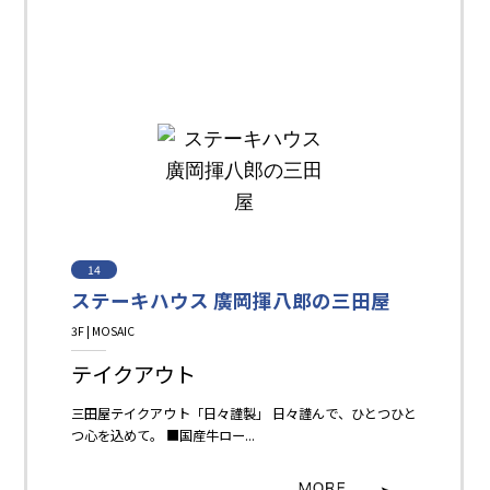
14
ステーキハウス 廣岡揮八郎の三田屋
3F | MOSAIC
Restaurant＆Cafe＆Sweets
テイクアウト
三田屋テイクアウト「日々謹製」 日々謹んで、ひとつひと
つ心を込めて。 ■国産牛ロー...