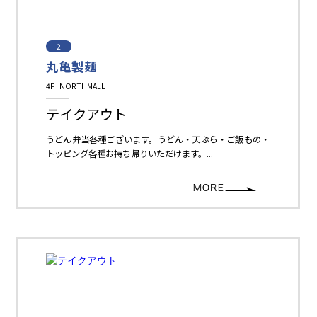
2
丸亀製麺
4F | NORTHMALL
Restaurant＆Cafe＆Sweets
テイクアウト
うどん弁当各種ございます。うどん・天ぷら・ご飯もの・
トッピング各種お持ち帰りいただけます。...