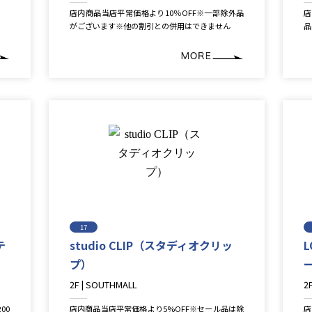
Restaurant＆Cafe＆Sweets
L
店内商品当店平常価格より10％OFF※一部除外品
店
がございます※他の割引との併用はできません
品
17
テ
studio CLIP（スタディオクリッ
プ）
2F | SOUTHMALL
2
Fashion
F
00
店内商品当店平常価格より5%OFF※セール品は除
店