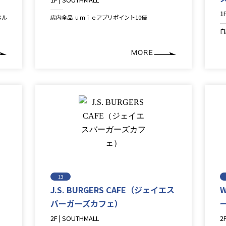
Lifestyle＆Goods
1
ベル
店内全品 ｕｍｉｅアプリポイント10倍
F
自
13
J.S. BURGERS CAFE（ジェイエス
W
バーガーズカフェ）
2F | SOUTHMALL
2