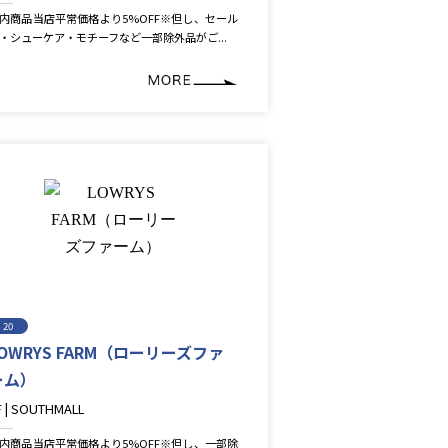
ifestyle＆Goods
内商品当店平常価格より5%OFF※但し、セール
・シューケア・モチーフなど一部除外品がご...
20
LOWRYS FARM（ローリーズファ
ーム）
F | SOUTHMALL
ashion
内商品当店平常価格より5%OFF※但し、一部除