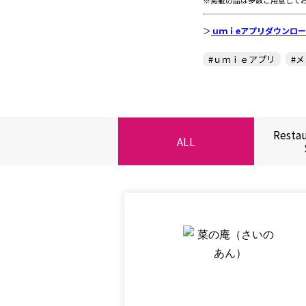
※掲載の品は多数ご用意して
＞
ｕｍｉeアプリダウンロ
#ｕｍｉｅアプリ
#
Resta
ALL