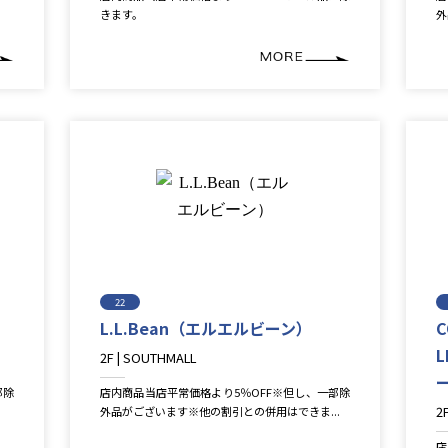
きます。
外
22
L.L.Bean（エルエルビーン）
C
2F | SOUTHMALL
Fashion
部除
店内商品当店平常価格より5％OFF※但し、一部除
2
外品がございます※他の割引との併用はできま...
F
店