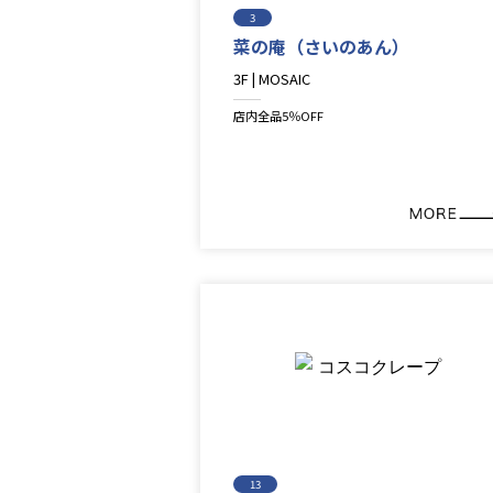
3
菜の庵（さいのあん）
3F | MOSAIC
Restaurant＆Cafe＆Sweets
店内全品5％OFF
13