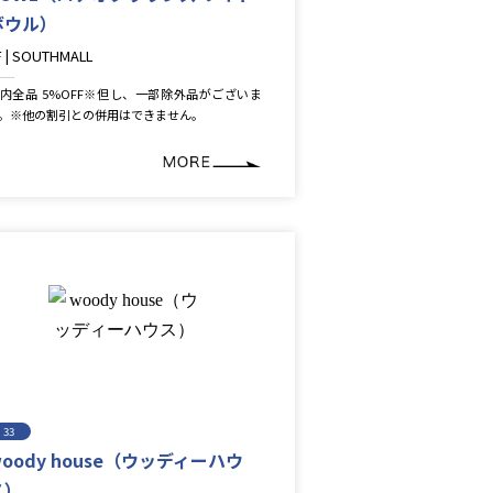
ボウル）
F | SOUTHMALL
ashion
内全品 5%OFF※但し、一部除外品がございま
。※他の割引との併用はできません。
33
woody house（ウッディーハウ
ス）