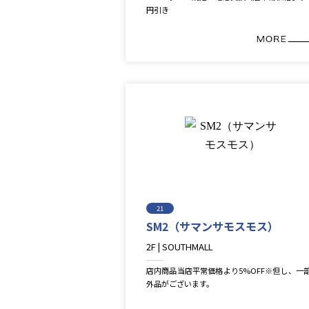
円引き
21
SM2（サマンサモスモス）
2F | SOUTHMALL
Fashion
店内商品当店平常価格より5%OFF※但し、一
外品がございます。