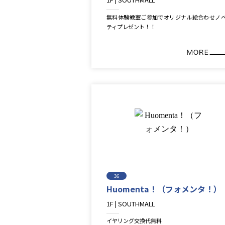
Service
無料体験教室ご参加でオリジナル絵合わせノ
ティプレゼント！！
36
Huomenta！（フォメンタ！）
1F | SOUTHMALL
Lifestyle＆Goods
イヤリング交換代無料