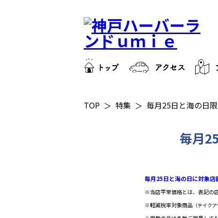
TOP
特集
毎月25日と海の日
毎月2
毎月25日と海の日に対象
※当店平常価格とは、表記の
※軽減税率対象商品
（テイクア