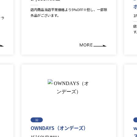
Lifestyle＆Goods
店内商品当店平常価格より5%OFF※但し、一部除
1
外品がございます。
クラ
F
店
す
32
OWNDAYS（オンデーズ）
1F | SOUTHMALL