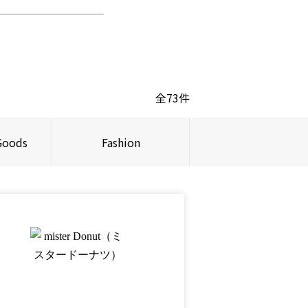
全73件
Goods
Fashion