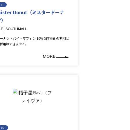
8
ister Donut（ミスタードーナ
ツ）
1F | SOUTHMALL
estaurant＆Cafe＆Sweets
ーナツ・パイ・マフィン 10％OFF※他の割引と
併用はできません。
16