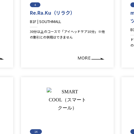
4
Re.Ra.Ku（リラク）
m
B1F | SOUTHMALL
Service
B
30分以上のコースで「アイヘッドケア10分」※他
R
の割引との併用はできません
ド
の
14