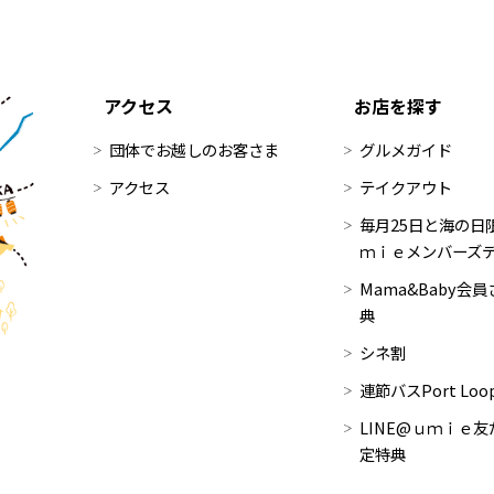
アクセス
お店を探す
団体でお越しのお客さま
グルメガイド
アクセス
テイクアウト
毎月25日と海の日限
ｍｉｅメンバーズ
Mama&Baby会
典
シネ割
連節バスPort Lo
LINE@ｕｍｉｅ友
定特典