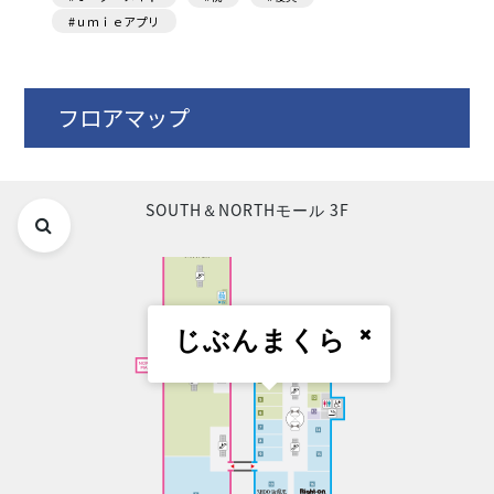
#ｕｍｉｅアプリ
フロアマップ