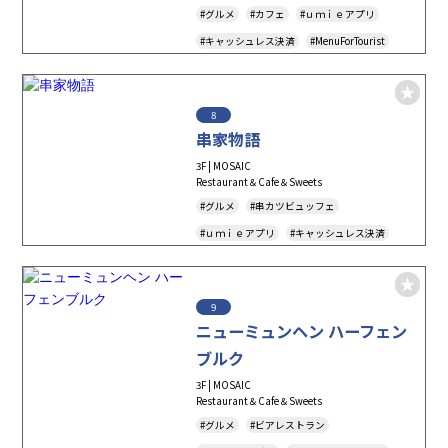
#グルメ
#カフェ
#ｕｍｉｅアプリ
#キャッシュレス決済
#MenuForTourist
#TAKEOUT
#テイクアウト
8
串家物語
3F | MOSAIC
Restaurant＆Cafe＆Sweets
#グルメ
#串カツビュッフェ
#ｕｍｉｅアプリ
#キャッシュレス決済
#MenuForTourist
9
ニューミュンヘン ハーフェン
ブルク
3F | MOSAIC
Restaurant＆Cafe＆Sweets
#グルメ
#ビアレストラン