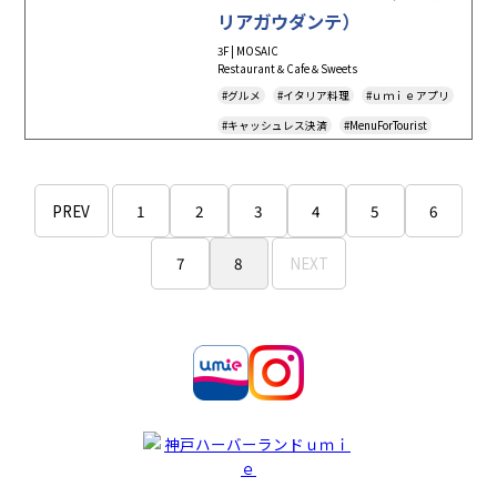
リアガウダンテ）
3F | MOSAIC
Restaurant＆Cafe＆Sweets
#グルメ
#イタリア料理
#ｕｍｉｅアプリ
#キャッシュレス決済
#MenuForTourist
#TAKEOUT
#テイクアウト
#フードデリバリー
PREV
1
2
3
4
5
6
7
8
NEXT