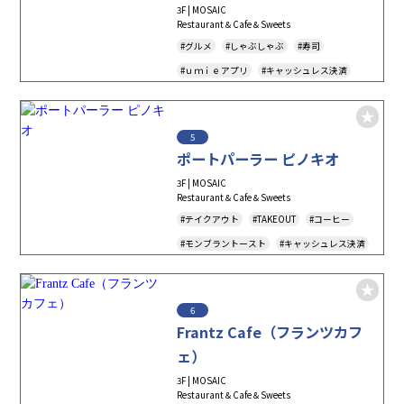
3F | MOSAIC
Restaurant＆Cafe＆Sweets
#グルメ
#しゃぶしゃぶ
#寿司
#ｕｍｉｅアプリ
#キャッシュレス決済
#MenuForTourist
#すき焼き
5
ポートパーラー ピノキオ
3F | MOSAIC
Restaurant＆Cafe＆Sweets
#テイクアウト
#TAKEOUT
#コーヒー
#モンブラントースト
#キャッシュレス決済
#ｕｍｉｅアプリ
#イートイン
#To-Go
6
Frantz Cafe（フランツカフ
ェ）
3F | MOSAIC
Restaurant＆Cafe＆Sweets