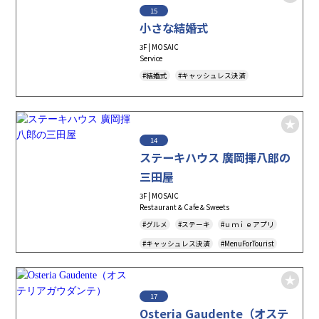
15
#フードデリバリー
小さな結婚式
3F | MOSAIC
Service
#結婚式
#キャッシュレス決済
14
ステーキハウス 廣岡揮八郎の
三田屋
3F | MOSAIC
Restaurant＆Cafe＆Sweets
#グルメ
#ステーキ
#ｕｍｉｅアプリ
#キャッシュレス決済
#MenuForTourist
#TAKEOUT
#テイクアウト
17
Osteria Gaudente（オステ