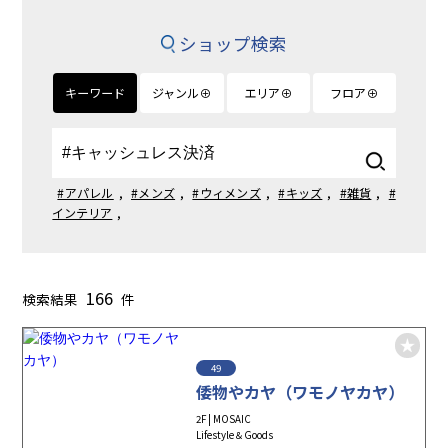
ショップ検索
キーワード
ジャンル⊕
エリア⊕
フロア⊕
#アパレル
,
#メンズ
,
#ウィメンズ
,
#キッズ
,
#雑貨
,
#
インテリア
,
166
検索結果
件
49
倭物やカヤ（ワモノヤカヤ）
2F | MOSAIC
Lifestyle＆Goods