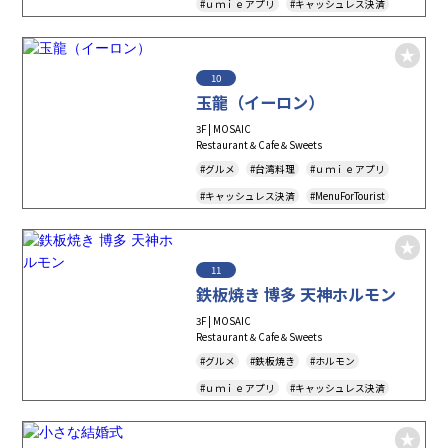
#ｕｍｉｅアプリ
#キャッシュレス決済
#MenuForTourist
#TAKEOUT
#テイクアウト
10
玉龍（イーロン）
3F | MOSAIC
Restaurant＆Cafe＆Sweets
#グルメ
#台湾料理
#ｕｍｉｅアプリ
#キャッシュレス決済
#MenuForTourist
#TAKEOUT
#テイクアウト
11
鉄板焼き 博多 天神ホルモン
3F | MOSAIC
Restaurant＆Cafe＆Sweets
#グルメ
#鉄板焼き
#ホルモン
#ｕｍｉｅアプリ
#キャッシュレス決済
#MenuForTourist
#TAKEOUT
#テイクアウト
#アルコールメニュー有