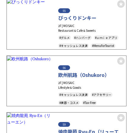
55
びっくりドンキー
2F | MOSAIC
Restaurant＆Cafe＆Sweets
#グルメ
#ハンバーグ
#ｕｍｉｅアプリ
#キャッシュレス決済
#MenuForTourist
#TAKEOUT
#テイクアウト
#フードデリバリー
56
欧州航路（Oshukoro）
2F | MOSAIC
Lifestyle＆Goods
#キャッシュレス決済
#アクセサリー
#美容・コスメ
#Tax-Free
59
焼肉龍苑 Ryu-En（リューエ