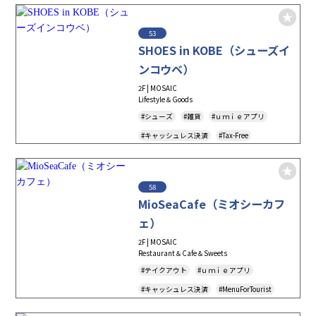
53
SHOES in KOBE（シューズイ
ンコウベ）
2F | MOSAIC
Lifestyle＆Goods
#シューズ
#雑貨
#ｕｍｉｅアプリ
#キャッシュレス決済
#Tax-Free
58
MioSeaCafe（ミオシーカフ
ェ）
2F | MOSAIC
Restaurant＆Cafe＆Sweets
#テイクアウト
#ｕｍｉｅアプリ
#キャッシュレス決済
#MenuForTourist
#TAKEOUT