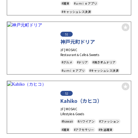
#雑貨
#ｕｍｉｅアプリ
#キャッシュレス決済
51
神戸元町ドリア
2F | MOSAIC
Restaurant＆Cafe＆Sweets
#グルメ
#ドリア
#焼きオムドリア
#ｕｍｉｅアプリ
#キャッシュレス決済
#MenuForTourist
#TAKEOUT
#テイクアウト
#アルコールメニュー
52
#フードデリバリー
Kahiko（カヒコ）
2F | MOSAIC
Lifestyle＆Goods
#hawaii
#ハワイアン
#ファッション
#雑貨
#アクセサリー
#生活雑貨
#ｕｍｉｅアプリ
#キャッシュレス決済