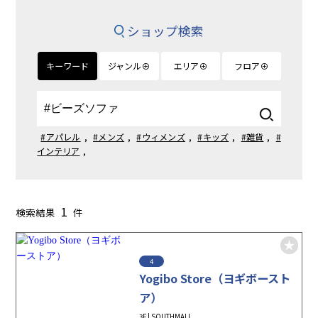
ショップ検索
キーワード
ジャンル⊕
エリア⊕
フロア⊕
#アパレル
,
#メンズ
,
#ウィメンズ
,
#キッズ
,
#雑貨
,
#
インテリア
,
1
検索結果
件
4
Yogibo Store（ヨギボースト
ア）
3F | SOUTHMALL