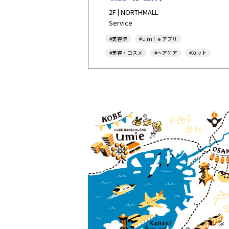
2F | NORTHMALL
Service
#美容院
#ｕｍｉｅアプリ
#美容・コスメ
#ヘアケア
#カット
#カラー
#パーマ
#ヘアサロン
#メイク
#キャッシュレス決済
#オケージョン