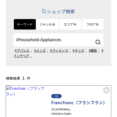
ショップ検索
キーワード
ジャンル⊕
エリア⊕
フロア⊕
#アパレル
,
#メンズ
,
#ウィメンズ
,
#キッズ
,
#雑貨
,
#
インテリア
,
1
検索結果
件
12
Francfranc（フランフラン）
2F | NORTHMALL
Lifestyle＆Goods