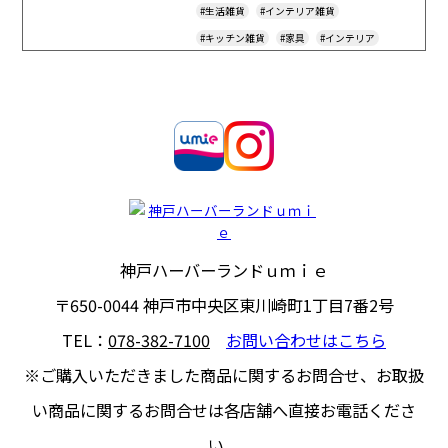
#生活雑貨
#インテリア雑貨
#キッチン雑貨
#家具
#インテリア
#ギフト
#ｕｍｉｅアプリ
#Furniture
#Household-Goods
#Interior
#Gift
#Souvenir
#Household-Appliances
#Fashionable
#Tax-Free
神戸ハーバーランドｕｍｉｅ
〒650-0044
神戸市中央区東川崎町1丁目7番2号
TEL：
078-382-7100
お問い合わせはこちら
※ご購入いただきました商品に関するお問合せ、
お取扱
い商品に関するお問合せは各店舗へ直接お電話くださ
い。