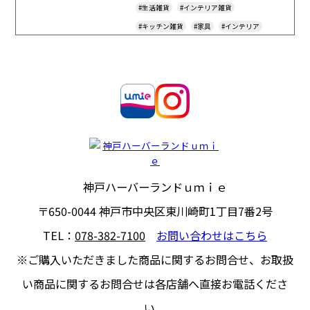
#生活雑貨
#インテリア雑貨
#キッチン雑貨
#家具
#インテリア
#ギフト
#ｕｍｉｅアプリ
#Furniture
#Household-Goods
#Interior
#Gift
#Souvenir
#Household-Appliances
#Fashionable
#Tax-Free
神戸ハーバーランドｕｍｉｅ
〒650-0044
神戸市中央区東川崎町1丁目7番2号
TEL：
078-382-7100
お問い合わせはこちら
※ご購入いただきました商品に関するお問合せ、
お取扱
い商品に関するお問合せは各店舗へ直接お電話くださ
い。