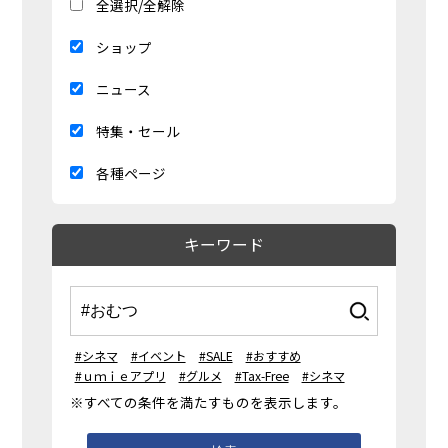
全選択/全解除
ショップ
ニュース
特集・セール
各種ページ
キーワード
#シネマ
#イベント
#SALE
#おすすめ
#ｕｍｉｅアプリ
#グルメ
#Tax-Free
#シネマ
※すべての条件を満たすものを表示します。