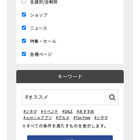
全選択/全解除
ショップ
ニュース
特集・セール
各種ページ
キーワード
#シネマ
#イベント
#SALE
#おすすめ
#ｕｍｉｅアプリ
#グルメ
#Tax-Free
#シネマ
※すべての条件を満たすものを表示します。