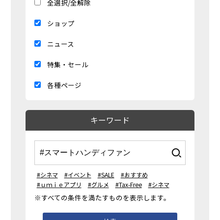
全選択/全解除
ショップ
ニュース
特集・セール
各種ページ
キーワード
#シネマ
#イベント
#SALE
#おすすめ
#ｕｍｉｅアプリ
#グルメ
#Tax-Free
#シネマ
※すべての条件を満たすものを表示します。