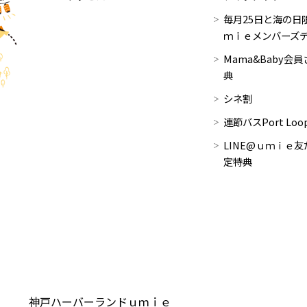
毎月25日と海の日限
ｍｉｅメンバーズ
Mama&Baby会
典
シネ割
連節バスPort Lo
LINE@ｕｍｉｅ友
定特典
神戸ハーバーランドｕｍｉｅ