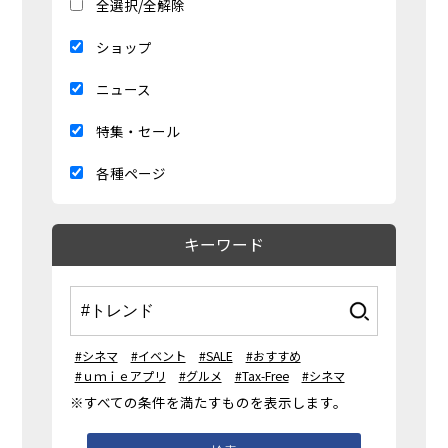
全選択/全解除
ショップ
ニュース
特集・セール
各種ページ
キーワード
#シネマ
#イベント
#SALE
#おすすめ
#ｕｍｉｅアプリ
#グルメ
#Tax-Free
#シネマ
※すべての条件を満たすものを表示します。