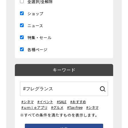
全選択/全解除
ショップ
ニュース
特集・セール
各種ページ
キーワード
#シネマ
#イベント
#SALE
#おすすめ
#ｕｍｉｅアプリ
#グルメ
#Tax-Free
#シネマ
※すべての条件を満たすものを表示します。