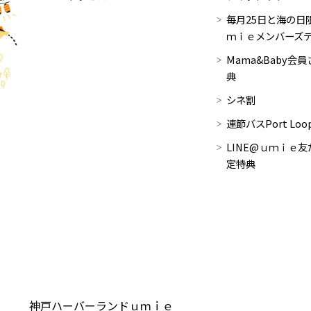
毎月25日と海の日限
ｍｉｅメンバーズ
Mama&Baby会
典
シネ割
連節バスPort Lo
LINE@ｕｍｉｅ友
定特典
神戸ハーバーランドｕｍｉｅ