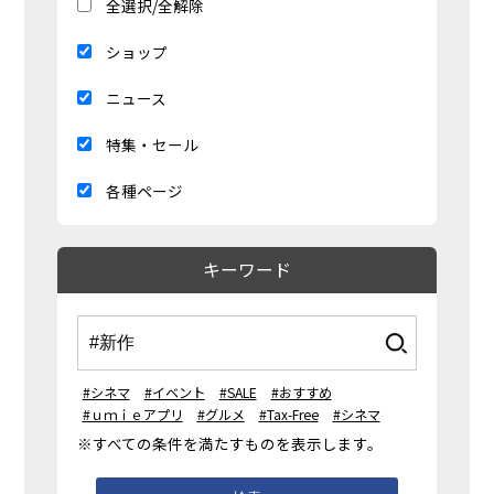
全選択/全解除
ショップ
ニュース
特集・セール
各種ページ
キーワード
#シネマ
#イベント
#SALE
#おすすめ
#ｕｍｉｅアプリ
#グルメ
#Tax-Free
#シネマ
※すべての条件を満たすものを表示します。