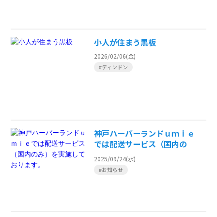
小人が住まう黒板
2026/02/06(金)
#ディンドン
神戸ハーバーランドｕｍｉｅ
では配送サービス（国内の
み）を実施しております。
2025/09/24(水)
#お知らせ