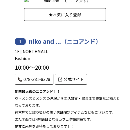
★
お気に入り登録
niko and ...（ニコアンド）
1
1F | NORTHMALL
Fashion
10:00～20:00
078-381-8328
公式サイト
関西最大級のニコアンド！！
ウィメンズとメンズの洋服から生活雑貨・家具まで豊富な品揃えと
なっております。
通常店では取り扱いの無い店舗限定アイテムなどもございます。
また関西では4店舗目となるカフェ併設店舗です。
是非ご来店をお待ちしております！！