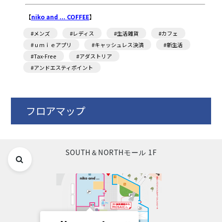
【
niko and ... COFFEE
】
#メンズ
#レディス
#生活雑貨
#カフェ
#ｕｍｉｅアプリ
#キャッシュレス決済
#新生活
#Tax-Free
#アダストリア
#アンドエスティポイント
フロアマップ