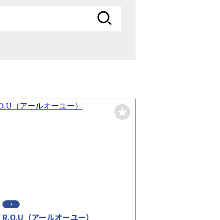
3
R.O.U（アールオーユー）