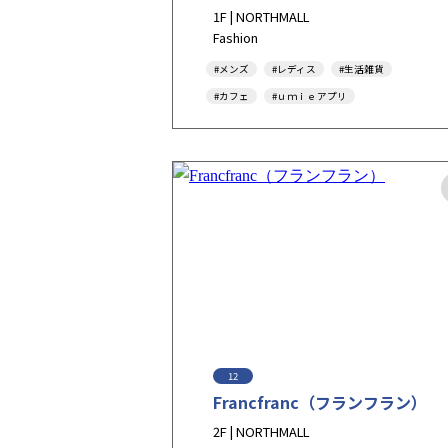
1F | NORTHMALL
Fashion
#メンズ
#レディス
#生活雑貨
#カフェ
#ｕｍｉｅアプリ
#キャッシュレス決済
#新生活
#Tax-Free
#アダストリア
#アンドエスティポイント
12
Francfranc（フランフラン）
2F | NORTHMALL