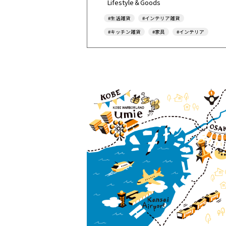
Lifestyle＆Goods
#生活雑貨
#インテリア雑貨
#キッチン雑貨
#家具
#インテリア
#ギフト
#ｕｍｉｅアプリ
#Furniture
#Household-Goods
#Interior
#Gift
#Souvenir
#Household-Appliances
#Fashionable
#Tax-Free