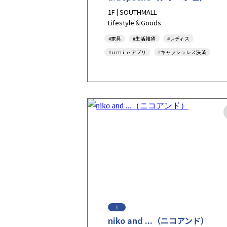
1F | SOUTHMALL
Lifestyle＆Goods
#家具
#生活雑貨
#レディス
#ｕｍｉｅアプリ
#キャッシュレス決済
#新生活
1
niko and ...（ニコアンド）