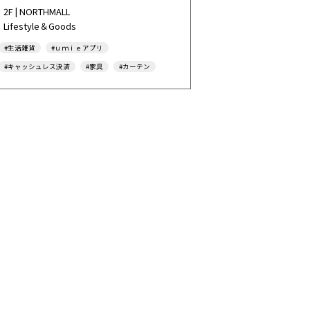
2F | NORTHMALL
Lifestyle＆Goods
#生活雑貨
#ｕｍｉｅアプリ
#キャッシュレス決済
#家具
#カーテン
#インテリア
#アパレル