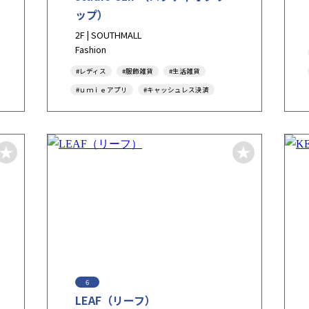
ップ）
2F | SOUTHMALL
Fashion
#レディス
#服飾雑貨
#生活雑貨
#ｕｍｉｅアプリ
#キャッシュレス決済
#Tax-Free
#アダストリア
#アンドエスティポイント
6
LEAF（リーフ）