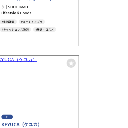
3F | SOUTHMALL
Lifestyle＆Goods
#生活雑貨
#ｕｍｉｅアプリ
#キャッシュレス決済
#美容・コスメ
#Tax-Free
#Cosme
#Beauty
#Household-Goods
#Souvenir
#Gift
#バレンタイン
#ホワイトデー
11
KEYUCA（ケユカ）