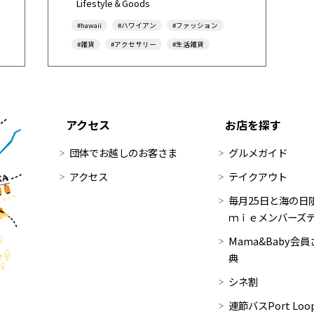
Lifestyle＆Goods
#hawaii
#ハワイアン
#ファッション
#雑貨
#アクセサリー
#生活雑貨
#ｕｍｉｅアプリ
#キャッシュレス決済
アクセス
お店を探す
団体でお越しのお客さま
グルメガイド
アクセス
テイクアウト
毎月25日と海の日限
ｍｉｅメンバーズ
Mama&Baby会
典
シネ割
連節バスPort Lo