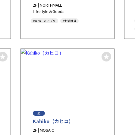
2F | NORTHMALL
Lifestyle＆Goods
#ｕｍｉｅアプリ
#生活雑貨
52
Kahiko（カヒコ）
2F | MOSAIC