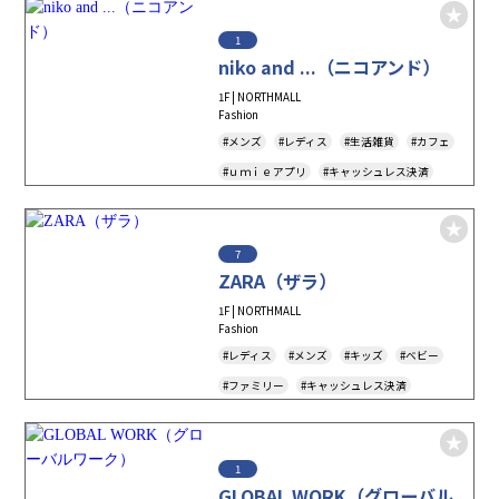
1
niko and ...（ニコアンド）
1F | NORTHMALL
Fashion
#メンズ
#レディス
#生活雑貨
#カフェ
#ｕｍｉｅアプリ
#キャッシュレス決済
#新生活
#Tax-Free
#アダストリア
#アンドエスティポイント
7
ZARA（ザラ）
1F | NORTHMALL
Fashion
#レディス
#メンズ
#キッズ
#ベビー
#ファミリー
#キャッシュレス決済
#Tax-Free
#アパレル
1
GLOBAL WORK（グローバル