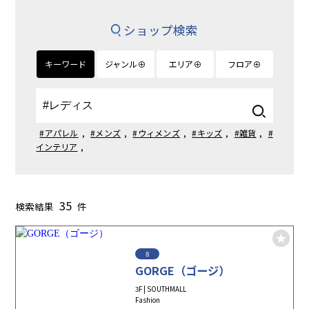
ショップ検索
キーワード
ジャンル⊕
エリア⊕
フロア⊕
#アパレル
,
#メンズ
,
#ウィメンズ
,
#キッズ
,
#雑貨
,
#
インテリア
,
35
検索結果
件
8
GORGE（ゴージ）
3F | SOUTHMALL
Fashion