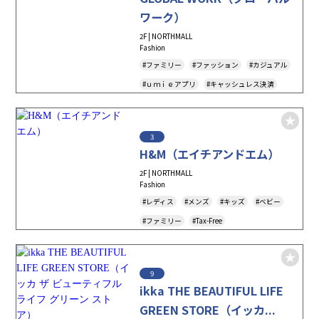
ワーク）
2F | NORTHMALL
Fashion
#ファミリー
#ファッション
#カジュアル
#ｕｍｉｅアプリ
#キャッシュレス決済
#アパレル
#レディス
#ウィメンズ
#メンズ
#キッズ
#Tax-Free
3
#アダストリア
#アンドエスティポイント
H&M（エイチアンドエム）
2F | NORTHMALL
Fashion
#レディス
#メンズ
#キッズ
#ベビー
#ファミリー
#Tax-Free
#キャッシュレス決済
#アパレル
#雑貨
#アクセサリー
9
ikka THE BEAUTIFUL LIFE
GREEN STORE（イッカ...