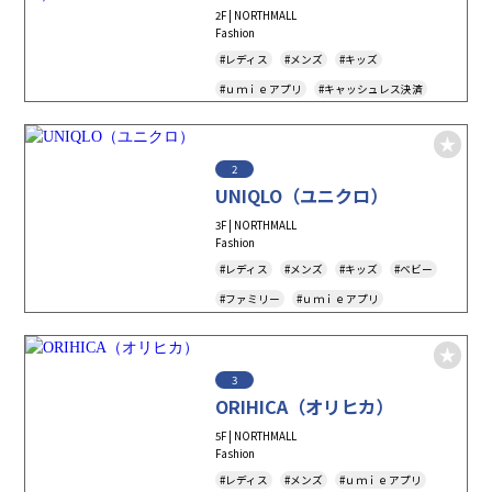
2F | NORTHMALL
Fashion
#レディス
#メンズ
#キッズ
#ｕｍｉｅアプリ
#キャッシュレス決済
2
UNIQLO（ユニクロ）
3F | NORTHMALL
Fashion
#レディス
#メンズ
#キッズ
#ベビー
#ファミリー
#ｕｍｉｅアプリ
#キャッシュレス決済
#Tax-Free
#アパレル
3
ORIHICA（オリヒカ）
5F | NORTHMALL
Fashion
#レディス
#メンズ
#ｕｍｉｅアプリ