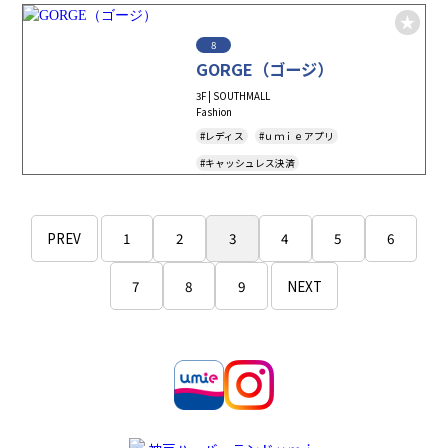
8
GORGE（ゴージ）
3F | SOUTHMALL
Fashion
#レディス
#ｕｍｉｅアプリ
#キャッシュレス決済
PREV
1
2
3
4
5
6
7
8
9
NEXT