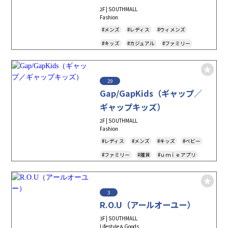
2F | SOUTHMALL
Fashion
#メンズ
#レディス
#ウィメンズ
#キッズ
#カジュアル
#ファミリー
#ｕｍｉｅアプリ
29
Gap/GapKids（ギャップ／
ギャップキッズ）
2F | SOUTHMALL
Fashion
#レディス
#メンズ
#キッズ
#ベビー
#ファミリー
#雑貨
#ｕｍｉｅアプリ
#キャッシュレス決済
#Tax-Free
#アパレル
3
R.O.U（アールオーユー）
3F | SOUTHMALL
Lifestyle＆Goods