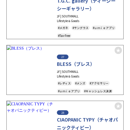
T.G.C. gallery（ティージー
シーギャラリー）
2F | SOUTHMALL
Lifestyle＆Goods
#メガネ
#サングラス
#ｕｍｉｅアプリ
#Tax-Free
27
BLESS（ブレス）
2F | SOUTHMALL
Lifestyle＆Goods
#レディス
#メンズ
#アクセサリー
#ｕｍｉｅアプリ
#キャッシュレス決済
#Tax-Free
28
CIAOPANIC TYPY（チャオパ
ニックティピー）