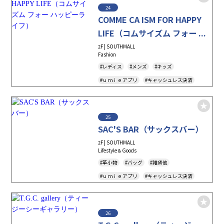
24
COMME CA ISM FOR HAPPY
LIFE（コムサイズム フォー ...
2F | SOUTHMALL
Fashion
#レディス
#メンズ
#キッズ
#ｕｍｉｅアプリ
#キャッシュレス決済
#Tax-Free
#オケージョン
25
SAC'S BAR（サックスバー）
2F | SOUTHMALL
Lifestyle＆Goods
#革小物
#バッグ
#雑貨他
#ｕｍｉｅアプリ
#キャッシュレス決済
#Tax-Free
26