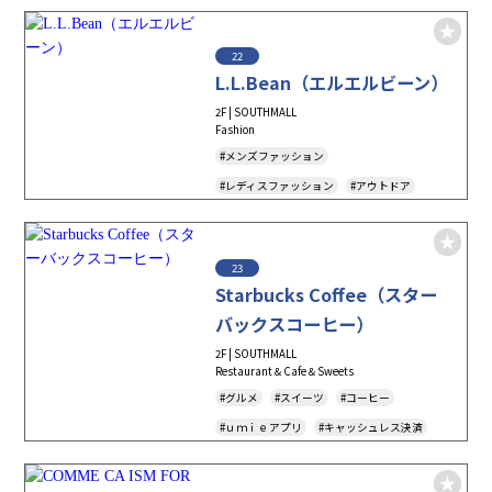
22
L.L.Bean（エルエルビーン）
2F | SOUTHMALL
Fashion
#メンズファッション
#レディスファッション
#アウトドア
#アパレル
#シューズ
#バッグ
#ｕｍｉｅアプリ
#キャッシュレス決済
23
#Tax-Free
Starbucks Coffee（スター
バックスコーヒー）
2F | SOUTHMALL
Restaurant＆Cafe＆Sweets
#グルメ
#スイーツ
#コーヒー
#ｕｍｉｅアプリ
#キャッシュレス決済
#MenuForTourist
#TAKEOUT
#テイクアウト