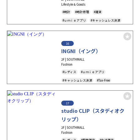
Lifestyle＆Goods
#時計
#時計修理
#雑貨
#ｕｍｉｅアプリ
#キャッシュレス決済
#Tax-Free
#アクセサリー
16
INGNI（イング）
2F | SOUTHMALL
Fashion
#レディス
#ｕｍｉｅアプリ
#キャッシュレス決済
#Tax-Free
17
studio CLIP（スタディオク
リップ）
2F | SOUTHMALL
Fashion
#レディス
#服飾雑貨
#生活雑貨