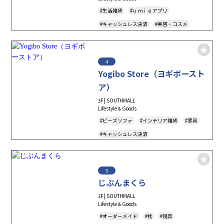
#生活雑貨
#ｕｍｉｅアプリ
#キャッシュレス決済
#美容・コスメ
#Tax-Free
#Cosme
#Beauty
#Household-Goods
#Souvenir
#Gift
4
#バレンタイン
#ホワイトデー
Yogibo Store（ヨギボースト
ア）
3F | SOUTHMALL
Lifestyle＆Goods
#ビーズソファ
#インテリア雑貨
#家具
#キャッシュレス決済
5
じぶんまくら
3F | SOUTHMALL
Lifestyle＆Goods
#オーダーメイド
#枕
#寝具